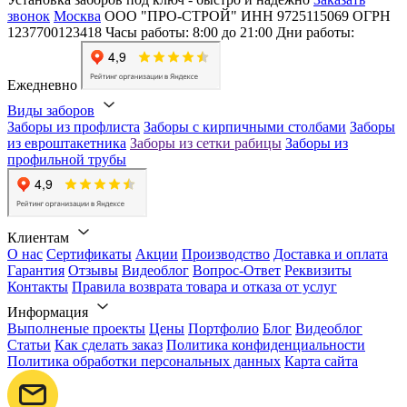
звонок
Москва
ООО "ПРО-СТРОЙ"
ИНН 9725115069
ОГРН
1237700123418
Часы работы: 8:00 до 21:00
Дни работы:
Ежедневно
Виды заборов
Заборы из профлиста
Заборы с кирпичными столбами
Заборы
из евроштакетника
Заборы из сетки рабицы
Заборы из
профильной трубы
Клиентам
О нас
Сертификаты
Акции
Производство
Доставка и оплата
Гарантия
Отзывы
Видеоблог
Вопрос-Ответ
Реквизиты
Контакты
Правила возврата товара и отказа от услуг
Информация
Выполненые проекты
Цены
Портфолио
Блог
Видеоблог
Статьи
Как сделать заказ
Политика конфиденциальности
Политика обработки персональных данных
Карта сайта