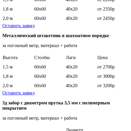
1,8 м
60х60
40х20
от 2350р
2,0 м
60х60
40х20
от 2450р
Оставить заявку
Металлический штакетник в шахматном порядке
за погонный метр, материал + работа
Высота
Столбы
Лаги
Цена
1,5 м
60х60
40х20
от 2700р
1,8 м
60х60
40х20
от 3000р
2,0 м
60х60
40х20
от 3200р
Оставить заявку
3д забор с диаметром прутка 3,5 мм с полимерным
покрытием
за погонный метр, материал + работа
Диаметр