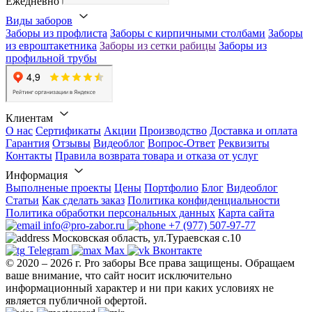
Ежедневно
Виды заборов
Заборы из профлиста
Заборы с кирпичными столбами
Заборы
из евроштакетника
Заборы из сетки рабицы
Заборы из
профильной трубы
Клиентам
О нас
Сертификаты
Акции
Производство
Доставка и оплата
Гарантия
Отзывы
Видеоблог
Вопрос-Ответ
Реквизиты
Контакты
Правила возврата товара и отказа от услуг
Информация
Выполненые проекты
Цены
Портфолио
Блог
Видеоблог
Статьи
Как сделать заказ
Политика конфиденциальности
Политика обработки персональных данных
Карта сайта
info@pro-zabor.ru
+7 (977) 507-97-77
Московская область, ул.Тураевская с.10
Telegram
Max
Вконтакте
© 2020 – 2026 г. Pro заборы Все права защищены.
Обращаем
ваше внимание, что сайт носит исключительно
информационный характер и ни при каких условиях не
является публичной офертой.