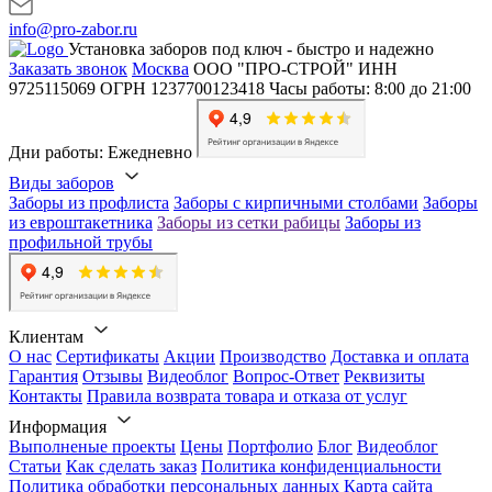
info@pro-zabor.ru
Установка заборов под ключ - быстро и надежно
Заказать звонок
Москва
ООО "ПРО-СТРОЙ"
ИНН
9725115069
ОГРН 1237700123418
Часы работы: 8:00 до 21:00
Дни работы: Ежедневно
Виды заборов
Заборы из профлиста
Заборы с кирпичными столбами
Заборы
из евроштакетника
Заборы из сетки рабицы
Заборы из
профильной трубы
Клиентам
О нас
Сертификаты
Акции
Производство
Доставка и оплата
Гарантия
Отзывы
Видеоблог
Вопрос-Ответ
Реквизиты
Контакты
Правила возврата товара и отказа от услуг
Информация
Выполненые проекты
Цены
Портфолио
Блог
Видеоблог
Статьи
Как сделать заказ
Политика конфиденциальности
Политика обработки персональных данных
Карта сайта