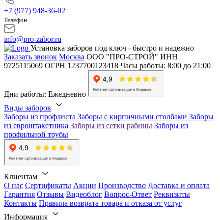
+7 (977) 948-36-02
Телефон
info@pro-zabor.ru
Установка заборов под ключ - быстро и надежно
Заказать звонок
Москва
ООО "ПРО-СТРОЙ"
ИНН
9725115069
ОГРН 1237700123418
Часы работы: 8:00 до 21:00
Дни работы: Ежедневно
Виды заборов
Заборы из профлиста
Заборы с кирпичными столбами
Заборы
из евроштакетника
Заборы из сетки рабицы
Заборы из
профильной трубы
Клиентам
О нас
Сертификаты
Акции
Производство
Доставка и оплата
Гарантия
Отзывы
Видеоблог
Вопрос-Ответ
Реквизиты
Контакты
Правила возврата товара и отказа от услуг
Информация