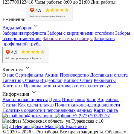
1237700123418
Часы работы: 8:00 до 21:00
Дни работы:
Ежедневно
Виды заборов
Заборы из профлиста
Заборы с кирпичными столбами
Заборы
из евроштакетника
Заборы из сетки рабицы
Заборы из
профильной трубы
Клиентам
О нас
Сертификаты
Акции
Производство
Доставка и оплата
Гарантия
Отзывы
Видеоблог
Вопрос-Ответ
Реквизиты
Контакты
Правила возврата товара и отказа от услуг
Информация
Выполненые проекты
Цены
Портфолио
Блог
Видеоблог
Статьи
Как сделать заказ
Политика конфиденциальности
Политика обработки персональных данных
Карта сайта
info@pro-zabor.ru
+7 (977) 507-97-77
Московская область, ул.Тураевская с.10
Telegram
Max
Вконтакте
© 2020 – 2026 г. Pro заборы Все права защищены.
Обращаем