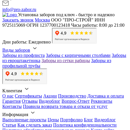
info@pro-zabor.ru
Установка заборов под ключ - быстро и надежно
Заказать звонок
Москва
ООО "ПРО-СТРОЙ"
ИНН
9725115069
ОГРН 1237700123418
Часы работы: 8:00 до 21:00
Дни работы: Ежедневно
Виды заборов
Заборы из профлиста
Заборы с кирпичными столбами
Заборы
из евроштакетника
Заборы из сетки рабицы
Заборы из
профильной трубы
Клиентам
О нас
Сертификаты
Акции
Производство
Доставка и оплата
Гарантия
Отзывы
Видеоблог
Вопрос-Ответ
Реквизиты
Контакты
Правила возврата товара и отказа от услуг
Информация
Выполненые проекты
Цены
Портфолио
Блог
Видеоблог
Статьи
Как сделать заказ
Политика конфиденциальности