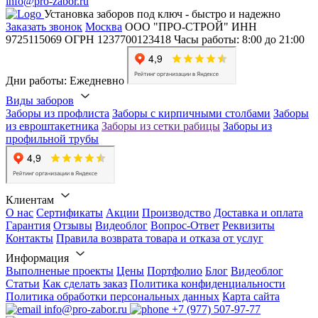
info@pro-zabor.ru
Установка заборов под ключ - быстро и надежно
Заказать звонок
Москва
ООО "ПРО-СТРОЙ"
ИНН
9725115069
ОГРН 1237700123418
Часы работы: 8:00 до 21:00
Дни работы: Ежедневно
Виды заборов
Заборы из профлиста
Заборы с кирпичными столбами
Заборы
из евроштакетника
Заборы из сетки рабицы
Заборы из
профильной трубы
Клиентам
О нас
Сертификаты
Акции
Производство
Доставка и оплата
Гарантия
Отзывы
Видеоблог
Вопрос-Ответ
Реквизиты
Контакты
Правила возврата товара и отказа от услуг
Информация
Выполненые проекты
Цены
Портфолио
Блог
Видеоблог
Статьи
Как сделать заказ
Политика конфиденциальности
Политика обработки персональных данных
Карта сайта
info@pro-zabor.ru
+7 (977) 507-97-77