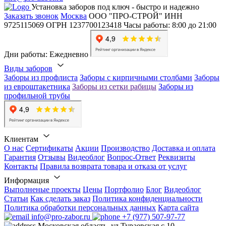
Установка заборов под ключ - быстро и надежно
Заказать звонок
Москва
ООО "ПРО-СТРОЙ"
ИНН
9725115069
ОГРН 1237700123418
Часы работы: 8:00 до 21:00
Дни работы: Ежедневно
Виды заборов
Заборы из профлиста
Заборы с кирпичными столбами
Заборы
из евроштакетника
Заборы из сетки рабицы
Заборы из
профильной трубы
Клиентам
О нас
Сертификаты
Акции
Производство
Доставка и оплата
Гарантия
Отзывы
Видеоблог
Вопрос-Ответ
Реквизиты
Контакты
Правила возврата товара и отказа от услуг
Информация
Выполненые проекты
Цены
Портфолио
Блог
Видеоблог
Статьи
Как сделать заказ
Политика конфиденциальности
Политика обработки персональных данных
Карта сайта
info@pro-zabor.ru
+7 (977) 507-97-77
Московская область, ул.Тураевская с.10