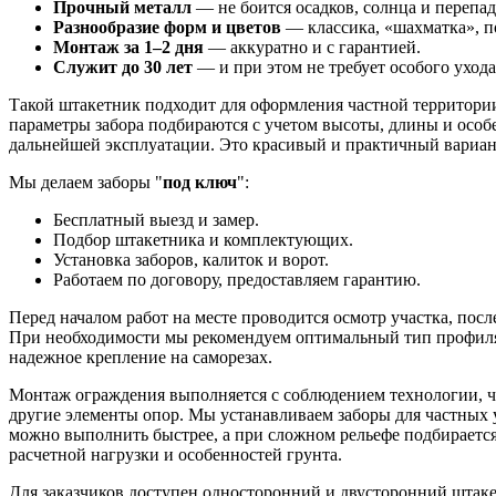
Прочный металл
— не боится осадков, солнца и перепад
Разнообразие форм и цветов
— классика, «шахматка», п
Монтаж за 1–2 дня
— аккуратно и с гарантией.
Служит до 30 лет
— и при этом не требует особого ухода
Такой штакетник подходит для оформления частной территории
параметры забора подбираются с учетом высоты, длины и особ
дальнейшей эксплуатации. Это красивый и практичный вариан
Мы делаем заборы "
под ключ
":
Бесплатный выезд и замер.
Подбор штакетника и комплектующих.
Установка заборов, калиток и ворот.
Работаем по договору, предоставляем гарантию.
Перед началом работ на месте проводится осмотр участка, пос
При необходимости мы рекомендуем оптимальный тип профиля:
надежное крепление на саморезах.
Монтаж ограждения выполняется с соблюдением технологии, чт
другие элементы опор. Мы устанавливаем заборы для частных у
можно выполнить быстрее, а при сложном рельефе подбирается
расчетной нагрузки и особенностей грунта.
Для заказчиков доступен односторонний и двусторонний штаке