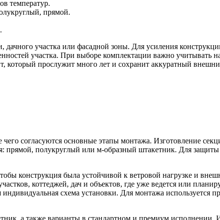
ов температур.
олукруглый, прямой.
.
, дачного участка или фасадной зоны. Для усиления конструкци
енностей участка. При выборе комплектации важно учитывать на
т, который прослужит много лет и сохранит аккуратный внешни
ле чего согласуются основные этапы монтажа. Изготовление сек
 прямой, полукруглый или м-образный штакетник. Для защиты 
обы конструкция была устойчивой к ветровой нагрузке и внешн
частков, коттеджей, дач и объектов, где уже ведется или плани
 индивидуальная схема установки. Для монтажа используется пр
тник, а также варианты в стандартном и премиум исполнении. И