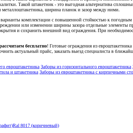
калитки. Такой штакетник - это выгодная альтернатива сплошным
п металлоштакетника, ширина планок и зазор между ними.
е варианты комплектации с повышенной стойкостью к погодным 
овреждении или изменении ширины зазора отдельные элементы п
окрытия и сохранить внешний вид ограждения. При необходимост
 рассчитаем бесплатно
! Готовые ограждения из евроштакетника 
чнить актуальный прайс, заказать выезд специалиста в ближайше
его евроштакетника
Заборы из горизонтального евроштакетника
тила и штакетника
Заборы из евроштакетника с кирпичными ст
графит)
Ral 8017 (коричневый)