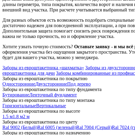
длины периметра, типа покрытия, количества ворот и наличия 
внешний вид участка. При расчете учитывается выбранный ти
Для разных объектов есть возможность подобрать специальны
достаточно надежен для повседневной эксплуатации, а при п
Дополнительная защита помогает снизить риск повреждения п
важна не только прочность, но и оформление участка.
Хотите узнать точную стоимость?
Оставьте заявку
- и мы всё
оформления участка без ощущения закрытого пространства. Уто
будет для вашего участка, можно у менеджера.
Заборы из евроштакетника «шахматка»
Заборы из двухсторонн
евроштакетника для дачи
Заборы комбинированные из профнас
Заборы из евроштакетника по покрытию
Односторонние
Двухсторонние
Под дерево
Заборы из евроштакетника по типу фундамента
Бутирование
Ленточный фундамент
Заборы из евроштакетника по типу монтажа
Горизонтальные
Вертикальные
Заборы из евроштакетника по высоте
1.5 м
1.8 м
2 м
Заборы из евроштакетника по цвету
Ral 9002 (Белый)
Ral 6005 (зеленый)
Ral 7004 (Серый)
Ral 7024 (
Заборы из евроштакетника по назначению