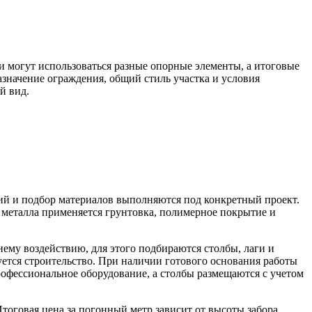
и могут использоваться разные опорные элементы, а итоговые
значение ограждения, общий стиль участка и условия
й вид.
ций и подбор материалов выполняются под конкретный проект.
металла применяется грунтовка, полимерное покрытие и
ему воздействию, для этого подбираются столбы, лаги и
руется строительство. При наличии готового основания работы
офессиональное оборудование, а столбы размещаются с учетом
тоговая цена за погонный метр зависит от высоты забора,